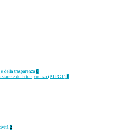
 e della trasparenza
8
rruzione e della trasparenza (PTPCT)
1
tività
2