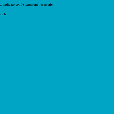
o indicato con le istruzioni necessarie.
ite la
Login Spaggiari