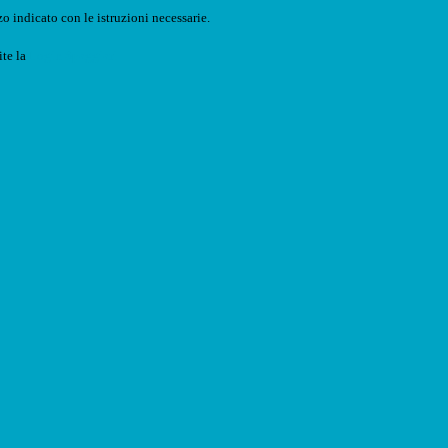
o indicato con le istruzioni necessarie.
ite la
Login Spaggiari