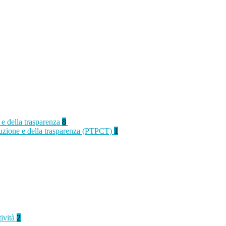
 e della trasparenza
8
rruzione e della trasparenza (PTPCT)
1
tività
2