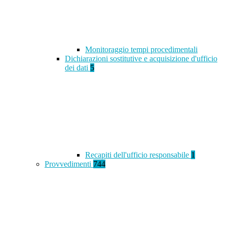
Monitoraggio tempi procedimentali
Dichiarazioni sostitutive e acquisizione d'ufficio
dei dati
5
Recapiti dell'ufficio responsabile
1
Provvedimenti
744