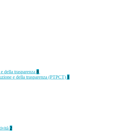
 e della trasparenza
8
rruzione e della trasparenza (PTPCT)
1
tività
2