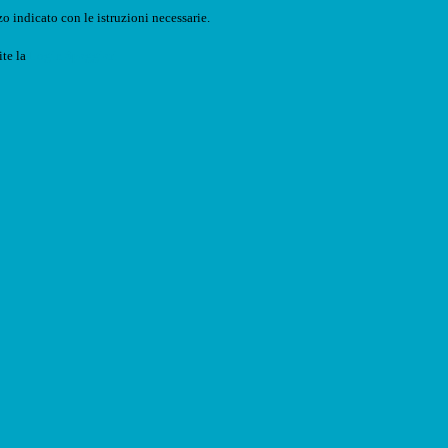
o indicato con le istruzioni necessarie.
ite la
Login Spaggiari