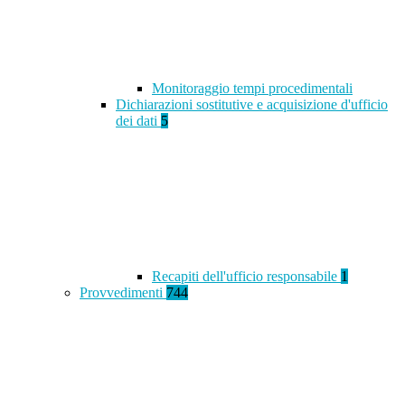
Monitoraggio tempi procedimentali
Dichiarazioni sostitutive e acquisizione d'ufficio
dei dati
5
Recapiti dell'ufficio responsabile
1
Provvedimenti
744