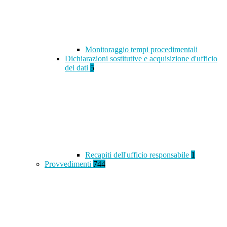
Monitoraggio tempi procedimentali
Dichiarazioni sostitutive e acquisizione d'ufficio
dei dati
5
Recapiti dell'ufficio responsabile
1
Provvedimenti
744