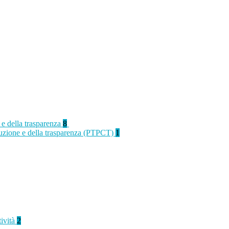
 e della trasparenza
8
rruzione e della trasparenza (PTPCT)
1
tività
2