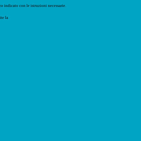
o indicato con le istruzioni necessarie.
ite la
Login Spaggiari