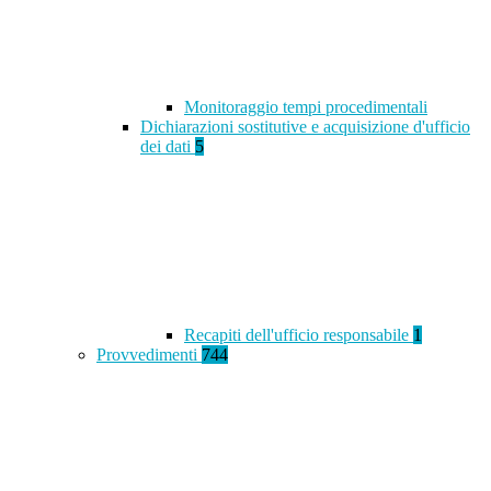
Monitoraggio tempi procedimentali
Dichiarazioni sostitutive e acquisizione d'ufficio
dei dati
5
Recapiti dell'ufficio responsabile
1
Provvedimenti
744