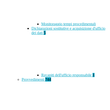
Monitoraggio tempi procedimentali
Dichiarazioni sostitutive e acquisizione d'ufficio
dei dati
5
Recapiti dell'ufficio responsabile
1
Provvedimenti
744