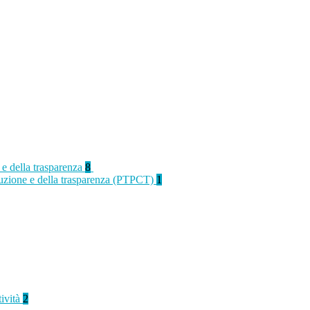
 e della trasparenza
8
rruzione e della trasparenza (PTPCT)
1
tività
2