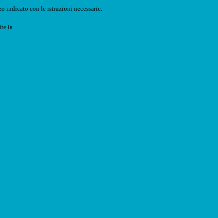
o indicato con le istruzioni necessarie.
ite la
Login Spaggiari