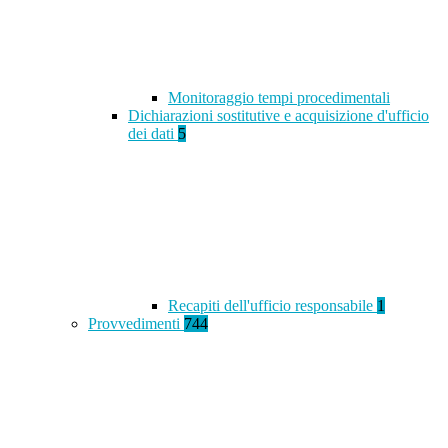
Monitoraggio tempi procedimentali
Dichiarazioni sostitutive e acquisizione d'ufficio
dei dati
5
Recapiti dell'ufficio responsabile
1
Provvedimenti
744