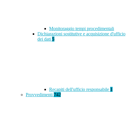
Monitoraggio tempi procedimentali
Dichiarazioni sostitutive e acquisizione d'ufficio
dei dati
5
Recapiti dell'ufficio responsabile
1
Provvedimenti
742