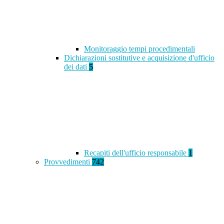
Monitoraggio tempi procedimentali
Dichiarazioni sostitutive e acquisizione d'ufficio
dei dati
5
Recapiti dell'ufficio responsabile
1
Provvedimenti
742