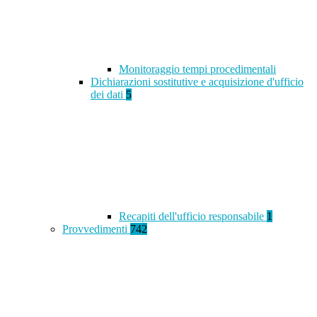
Monitoraggio tempi procedimentali
Dichiarazioni sostitutive e acquisizione d'ufficio
dei dati
5
Recapiti dell'ufficio responsabile
1
Provvedimenti
742