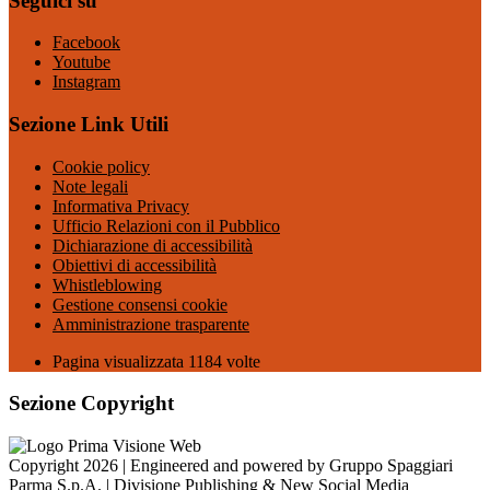
Seguici su
Facebook
Youtube
Instagram
Sezione Link Utili
Cookie policy
Note legali
Informativa Privacy
Ufficio Relazioni con il Pubblico
Dichiarazione di accessibilità
Obiettivi di accessibilità
Whistleblowing
Gestione consensi cookie
Amministrazione trasparente
Pagina visualizzata
1184
volte
Sezione Copyright
Copyright 2026 | Engineered and powered by Gruppo Spaggiari
Parma S.p.A. | Divisione Publishing & New Social Media