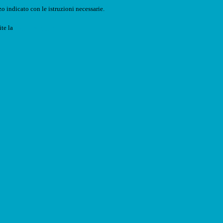
o indicato con le istruzioni necessarie.
ite la
Login Spaggiari