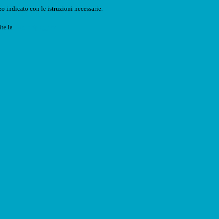
o indicato con le istruzioni necessarie.
ite la
Login Spaggiari