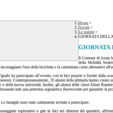
Home
>
Novità
>
Le notizie
>
GIORNATA DELLA
GIORNATA 
Il Comune di Aosta ha
della Mobilità Sosten
 incoraggiano l'uso della bicicletta e la camminata come alternative all'a
°grado ha partecipato all’evento, con le bici proprie o fornite dalla scu
 Chanoux. Contemporaneamente, 35 alunni della primaria hanno creato un 
trofe e della nuova università. Inoltre, gli alunni delle classi Ettore Ra
ndossando tutti una pettorina segnaletica fluorescente per garantire la pr
. Le famiglie sono state caldamente invitate a partecipare.
asseggiate esplorative e gite in bici nei dintorni dei quartieri, affron