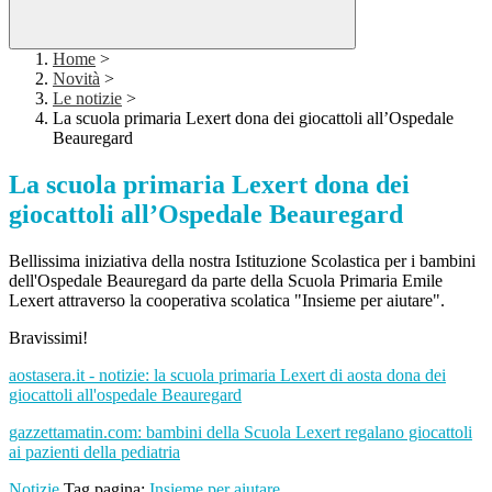
Home
>
Novità
>
Le notizie
>
La scuola primaria Lexert dona dei giocattoli all’Ospedale
Beauregard
La scuola primaria Lexert dona dei
giocattoli all’Ospedale Beauregard
Bellissima iniziativa della nostra Istituzione Scolastica per i bambini
dell'Ospedale Beauregard da parte della Scuola Primaria Emile
Lexert attraverso la cooperativa scolatica "Insieme per aiutare".
Bravissimi!
aostasera.it - notizie: la scuola primaria Lexert di aosta dona dei
giocattoli all'ospedale Beauregard
gazzettamatin.com: bambini della Scuola Lexert regalano giocattoli
ai pazienti della pediatria
Notizie
Tag pagina:
Insieme per aiutare