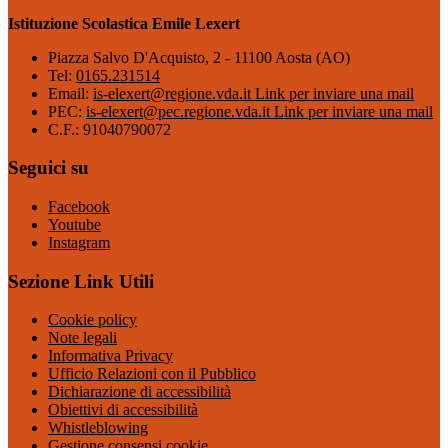
Istituzione Scolastica Emile Lexert
Piazza Salvo D'Acquisto, 2 - 11100 Aosta (AO)
Tel:
0165.231514
Email:
is-elexert@regione.vda.it
Link per inviare una mail
PEC:
is-elexert@pec.regione.vda.it
Link per inviare una mail
C.F.: 91040790072
Seguici su
Facebook
Youtube
Instagram
Sezione Link Utili
Cookie policy
Note legali
Informativa Privacy
Ufficio Relazioni con il Pubblico
Dichiarazione di accessibilità
Obiettivi di accessibilità
Whistleblowing
Gestione consensi cookie