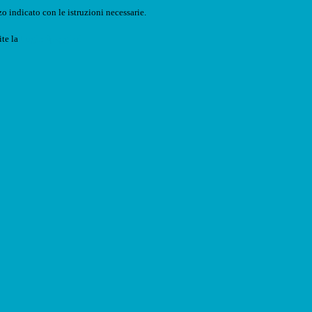
o indicato con le istruzioni necessarie.
ite la
Login Spaggiari