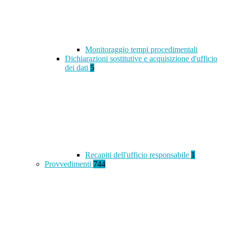
Monitoraggio tempi procedimentali
Dichiarazioni sostitutive e acquisizione d'ufficio
dei dati
5
Recapiti dell'ufficio responsabile
1
Provvedimenti
744