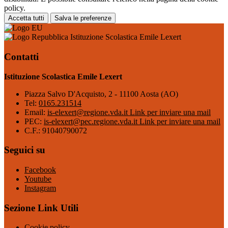
policy.
Accetta tutti
Salva le preferenze
Istituzione Scolastica Emile Lexert
Contatti
Istituzione Scolastica Emile Lexert
Piazza Salvo D'Acquisto, 2 - 11100 Aosta (AO)
Tel:
0165.231514
Email:
is-elexert@regione.vda.it
Link per inviare una mail
PEC:
is-elexert@pec.regione.vda.it
Link per inviare una mail
C.F.: 91040790072
Seguici su
Facebook
Youtube
Instagram
Sezione Link Utili
Cookie policy