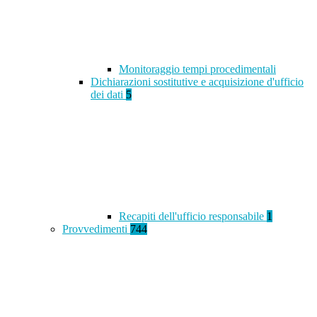
Monitoraggio tempi procedimentali
Dichiarazioni sostitutive e acquisizione d'ufficio
dei dati
5
Recapiti dell'ufficio responsabile
1
Provvedimenti
744