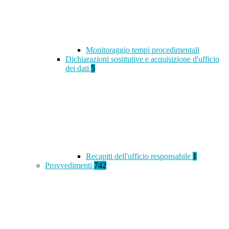
Monitoraggio tempi procedimentali
Dichiarazioni sostitutive e acquisizione d'ufficio
dei dati
5
Recapiti dell'ufficio responsabile
1
Provvedimenti
742