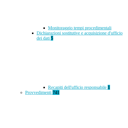
Monitoraggio tempi procedimentali
Dichiarazioni sostitutive e acquisizione d'ufficio
dei dati
5
Recapiti dell'ufficio responsabile
1
Provvedimenti
741