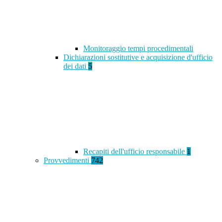
Monitoraggio tempi procedimentali
Dichiarazioni sostitutive e acquisizione d'ufficio
dei dati
5
Recapiti dell'ufficio responsabile
1
Provvedimenti
742