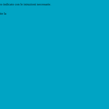
o indicato con le istruzioni necessarie.
ite la
Login Spaggiari