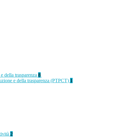
 e della trasparenza
8
rruzione e della trasparenza (PTPCT)
1
tività
2