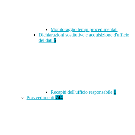
Monitoraggio tempi procedimentali
Dichiarazioni sostitutive e acquisizione d'ufficio
dei dati
5
Recapiti dell'ufficio responsabile
1
Provvedimenti
744