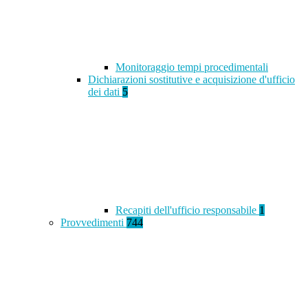
Monitoraggio tempi procedimentali
Dichiarazioni sostitutive e acquisizione d'ufficio
dei dati
5
Recapiti dell'ufficio responsabile
1
Provvedimenti
744