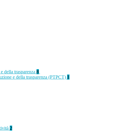
 e della trasparenza
8
rruzione e della trasparenza (PTPCT)
1
tività
2