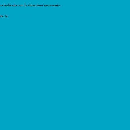
o indicato con le istruzioni necessarie.
ite la
Login Spaggiari