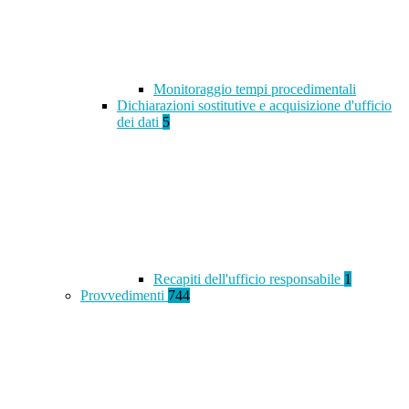
Monitoraggio tempi procedimentali
Dichiarazioni sostitutive e acquisizione d'ufficio
dei dati
5
Recapiti dell'ufficio responsabile
1
Provvedimenti
744