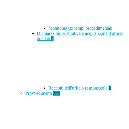
Monitoraggio tempi procedimentali
Dichiarazioni sostitutive e acquisizione d'ufficio
dei dati
5
Recapiti dell'ufficio responsabile
1
Provvedimenti
744