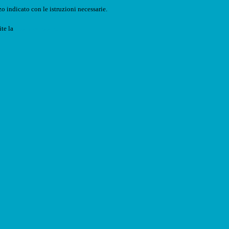
o indicato con le istruzioni necessarie.
ite la
Login Spaggiari