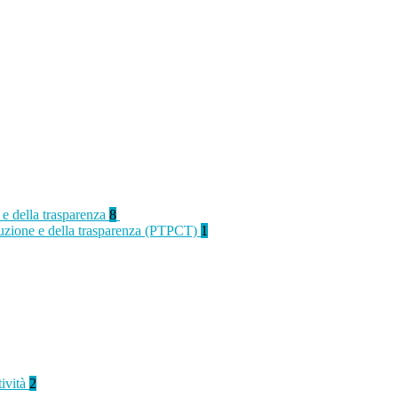
 e della trasparenza
8
rruzione e della trasparenza (PTPCT)
1
tività
2