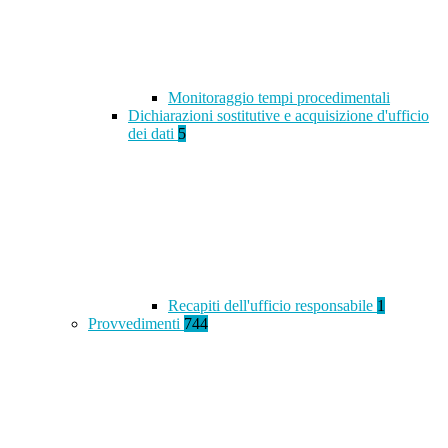
Monitoraggio tempi procedimentali
Dichiarazioni sostitutive e acquisizione d'ufficio
dei dati
5
Recapiti dell'ufficio responsabile
1
Provvedimenti
744