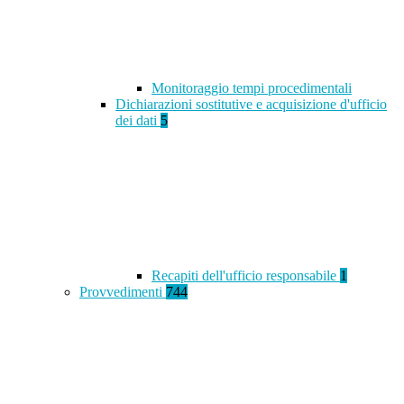
Monitoraggio tempi procedimentali
Dichiarazioni sostitutive e acquisizione d'ufficio
dei dati
5
Recapiti dell'ufficio responsabile
1
Provvedimenti
744