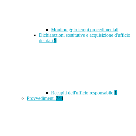
Monitoraggio tempi procedimentali
Dichiarazioni sostitutive e acquisizione d'ufficio
dei dati
5
Recapiti dell'ufficio responsabile
1
Provvedimenti
744