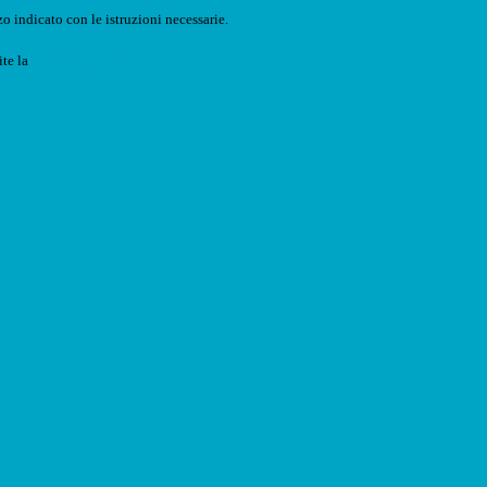
o indicato con le istruzioni necessarie.
ite la
Login Spaggiari