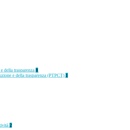
 e della trasparenza
8
rruzione e della trasparenza (PTPCT)
1
tività
2