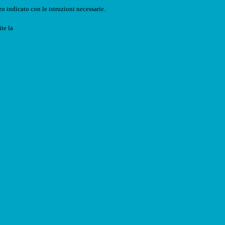
o indicato con le istruzioni necessarie.
ite la
Login Spaggiari