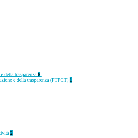
 e della trasparenza
8
rruzione e della trasparenza (PTPCT)
1
tività
2