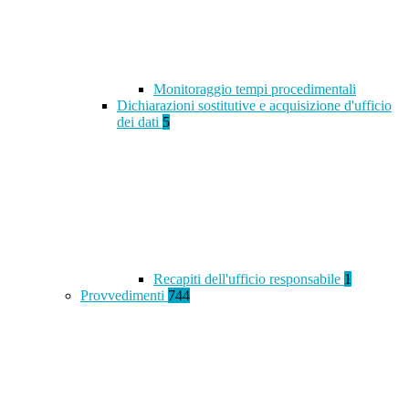
Monitoraggio tempi procedimentali
Dichiarazioni sostitutive e acquisizione d'ufficio
dei dati
5
Recapiti dell'ufficio responsabile
1
Provvedimenti
744