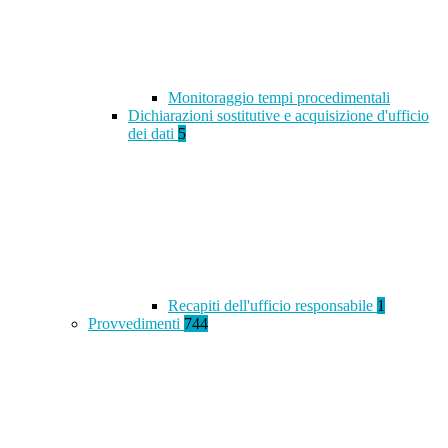
Monitoraggio tempi procedimentali
Dichiarazioni sostitutive e acquisizione d'ufficio
dei dati
5
Recapiti dell'ufficio responsabile
1
Provvedimenti
744