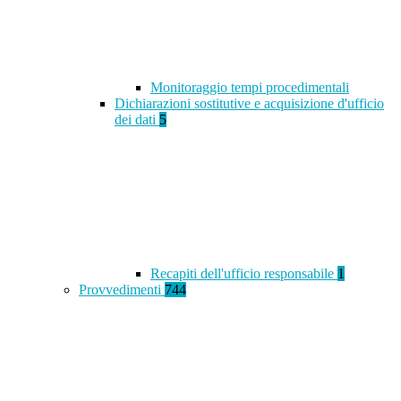
Monitoraggio tempi procedimentali
Dichiarazioni sostitutive e acquisizione d'ufficio
dei dati
5
Recapiti dell'ufficio responsabile
1
Provvedimenti
744