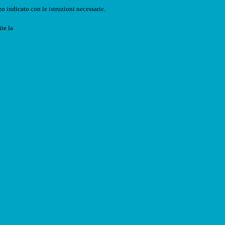
o indicato con le istruzioni necessarie.
ite la
Login Spaggiari