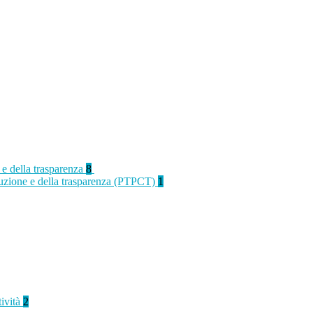
 e della trasparenza
8
rruzione e della trasparenza (PTPCT)
1
tività
2