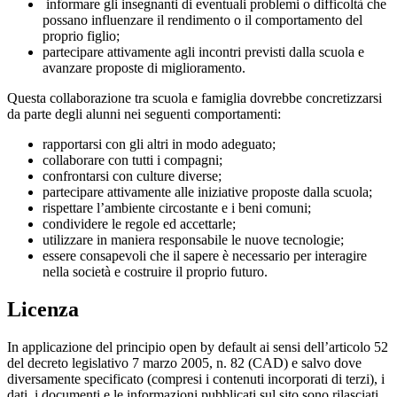
informare gli insegnanti di eventuali problemi o difficoltà che
possano influenzare il rendimento o il comportamento del
proprio figlio;
partecipare attivamente agli incontri previsti dalla scuola e
avanzare proposte di miglioramento.
Questa collaborazione tra scuola e famiglia dovrebbe concretizzarsi
da parte degli alunni nei seguenti comportamenti:
rapportarsi con gli altri in modo adeguato;
collaborare con tutti i compagni;
confrontarsi con culture diverse;
partecipare attivamente alle iniziative proposte dalla scuola;
rispettare l’ambiente circostante e i beni comuni;
condividere le regole ed accettarle;
utilizzare in maniera responsabile le nuove tecnologie;
essere consapevoli che il sapere è necessario per interagire
nella società e costruire il proprio futuro.
Licenza
In applicazione del principio open by default ai sensi dell’articolo 52
del decreto legislativo 7 marzo 2005, n. 82 (CAD) e salvo dove
diversamente specificato (compresi i contenuti incorporati di terzi), i
dati, i documenti e le informazioni pubblicati sul sito sono rilasciati