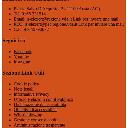
Piazza Salvo D'Acquisto, 2 - 11100 Aosta (AO)
Tel:
0165.231514
Email:
is-elexert@regione.vda.it
Link per inviare una mail
PEC:
is-elexert@pec.regione.vda.it
Link per inviare una mail
C.F.: 91040790072
Seguici su
Facebook
Youtube
Instagram
Sezione Link Utili
Cookie policy
Note legali
Informativa Privacy
Ufficio Relazioni con il Pubblico
Dichiarazione di accessibilità
Obiettivi di accessibilità
Whistleblowing
Gestione consensi cookie
Amministrazione trasparente