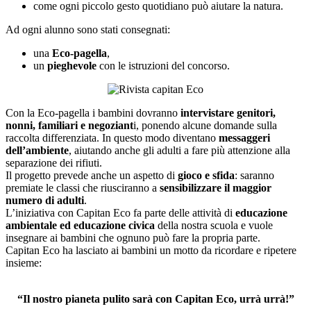
come ogni piccolo gesto quotidiano può aiutare la natura.
Ad ogni alunno sono stati consegnati:
una
Eco-pagella
,
un
pieghevole
con le istruzioni del concorso.
Con la Eco-pagella i bambini dovranno
intervistare genitori,
nonni, familiari e negoziant
i, ponendo alcune domande sulla
raccolta differenziata. In questo modo diventano
messaggeri
dell’ambiente
, aiutando anche gli adulti a fare più attenzione alla
separazione dei rifiuti.
Il progetto prevede anche un aspetto di
gioco e sfida
: saranno
premiate le classi che riusciranno a
sensibilizzare il maggior
numero di adulti
.
L’iniziativa con Capitan Eco fa parte delle attività di
educazione
ambientale ed educazione civica
della nostra scuola e vuole
insegnare ai bambini che ognuno può fare la propria parte.
Capitan Eco ha lasciato ai bambini un motto da ricordare e ripetere
insieme:
“Il nostro pianeta pulito sarà con Capitan Eco, urrà urrà!”