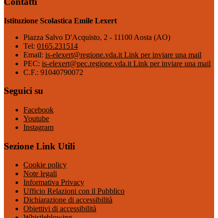
Contatti
Istituzione Scolastica Emile Lexert
Piazza Salvo D'Acquisto, 2 - 11100 Aosta (AO)
Tel:
0165.231514
Email:
is-elexert@regione.vda.it
Link per inviare una mail
PEC:
is-elexert@pec.regione.vda.it
Link per inviare una mail
C.F.: 91040790072
Seguici su
Facebook
Youtube
Instagram
Sezione Link Utili
Cookie policy
Note legali
Informativa Privacy
Ufficio Relazioni con il Pubblico
Dichiarazione di accessibilità
Obiettivi di accessibilità
Whistleblowing