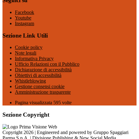
Seguici su
Facebook
Youtube
Instagram
Sezione Link Utili
Cookie policy
Note legali
Informativa Privacy
Ufficio Relazioni con il Pubblico
Dichiarazione di accessibilità
Obiettivi di accessibilità
Whistleblowing
Gestione consensi cookie
Amministrazione trasparente
Pagina visualizzata
595
volte
Sezione Copyright
Copyright 2026 | Engineered and powered by Gruppo Spaggiari
Parma S.p.A. | Divisione Publishing & New Social Media