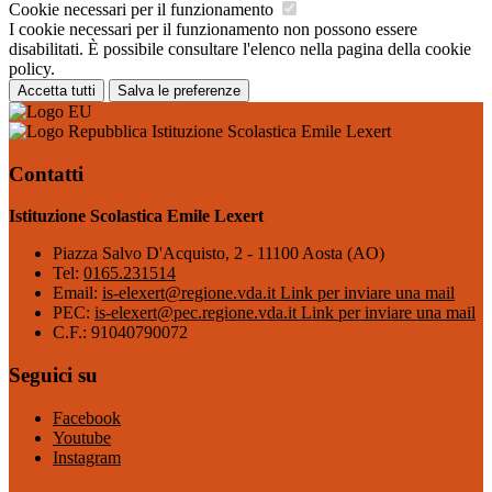
Cookie necessari per il funzionamento
I cookie necessari per il funzionamento non possono essere
disabilitati. È possibile consultare l'elenco nella pagina della cookie
policy.
Accetta tutti
Salva le preferenze
Istituzione Scolastica Emile Lexert
Contatti
Istituzione Scolastica Emile Lexert
Piazza Salvo D'Acquisto, 2 - 11100 Aosta (AO)
Tel:
0165.231514
Email:
is-elexert@regione.vda.it
Link per inviare una mail
PEC:
is-elexert@pec.regione.vda.it
Link per inviare una mail
C.F.: 91040790072
Seguici su
Facebook
Youtube
Instagram