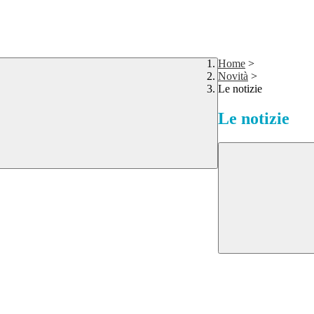
Home
>
Novità
>
Le notizie
Le notizie