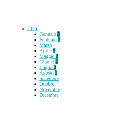
2026
Gennaio
3
Febbraio
1
Marzo
Aprile
3
Maggio
2
Giugno
2
Luglio
2
Agosto
1
Settembre
Ottobre
Novembre
Dicembre