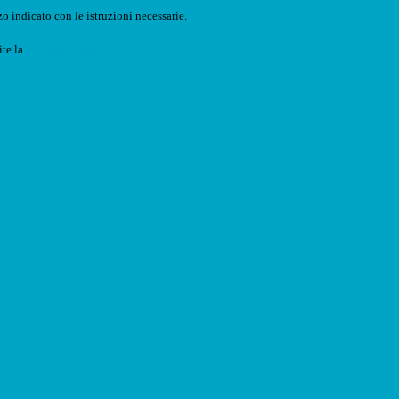
o indicato con le istruzioni necessarie.
ite la
Login Spaggiari