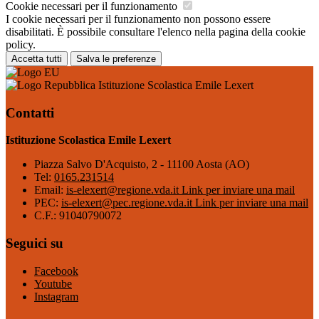
Cookie necessari per il funzionamento
I cookie necessari per il funzionamento non possono essere
disabilitati. È possibile consultare l'elenco nella pagina della cookie
policy.
Accetta tutti
Salva le preferenze
Istituzione Scolastica Emile Lexert
Contatti
Istituzione Scolastica Emile Lexert
Piazza Salvo D'Acquisto, 2 - 11100 Aosta (AO)
Tel:
0165.231514
Email:
is-elexert@regione.vda.it
Link per inviare una mail
PEC:
is-elexert@pec.regione.vda.it
Link per inviare una mail
C.F.: 91040790072
Seguici su
Facebook
Youtube
Instagram