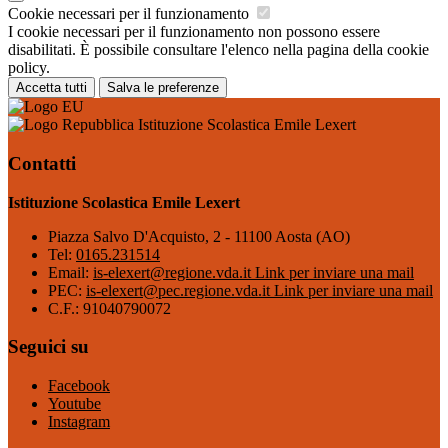
Cookie necessari per il funzionamento
I cookie necessari per il funzionamento non possono essere
disabilitati. È possibile consultare l'elenco nella pagina della cookie
policy.
Accetta tutti
Salva le preferenze
Istituzione Scolastica Emile Lexert
Contatti
Istituzione Scolastica Emile Lexert
Piazza Salvo D'Acquisto, 2 - 11100 Aosta (AO)
Tel:
0165.231514
Email:
is-elexert@regione.vda.it
Link per inviare una mail
PEC:
is-elexert@pec.regione.vda.it
Link per inviare una mail
C.F.: 91040790072
Seguici su
Facebook
Youtube
Instagram