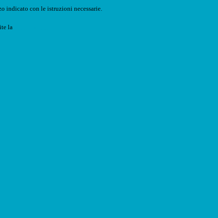
o indicato con le istruzioni necessarie.
ite la
Login Spaggiari