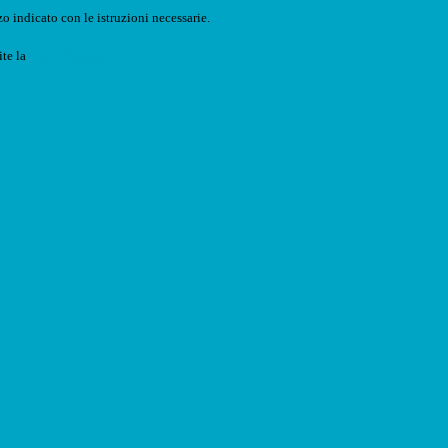
o indicato con le istruzioni necessarie.
ite la
Login Spaggiari