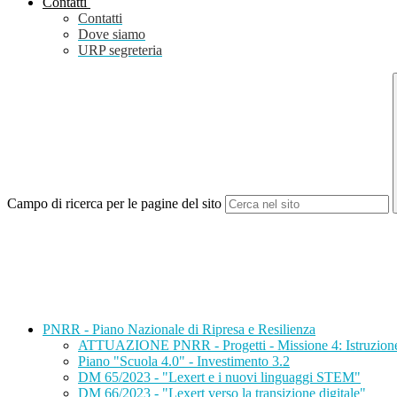
Contatti
Contatti
Dove siamo
URP segreteria
Campo di ricerca per le pagine del sito
PNRR - Piano Nazionale di Ripresa e Resilienza
ATTUAZIONE PNRR - Progetti - Missione 4: Istruzione e Ri
Piano "Scuola 4.0" - Investimento 3.2
DM 65/2023 - "Lexert e i nuovi linguaggi STEM"
DM 66/2023 - "Lexert verso la transizione digitale"