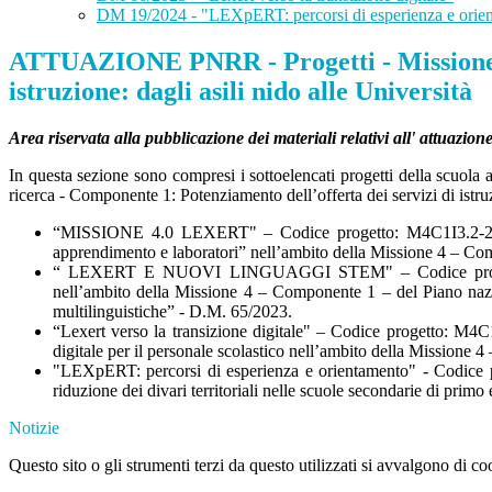
DM 19/2024 - "LEXpERT: percorsi di esperienza e orie
ATTUAZIONE PNRR - Progetti - Missione 4:
istruzione: dagli asili nido alle Università
Area riservata alla pubblicazione dei materiali relativi all' attuazio
In questa sezione sono compresi i sottoelencati progetti della scuola a
ricerca - Componente 1: Potenziamento dell’offerta dei servizi di istruz
“MISSIONE 4.0 LEXERT" – Codice progetto: M4C1I3.2-2022
apprendimento e laboratori” nell’ambito della Missione 4 – Com
“ LEXERT E NUOVI LINGUAGGI STEM" – Codice progetto:
nell’ambito della Missione 4 – Componente 1 – del Piano naz
multilinguistiche” - D.M. 65/2023.
“Lexert verso la transizione digitale" – Codice progetto:
M4C1
digitale per il personale scolastico nell’ambito della Missione
"LEXpERT: percorsi di esperienza e orientamento" - Codice 
riduzione dei divari territoriali nelle scuole secondarie di primo
Notizie
Questo sito o gli strumenti terzi da questo utilizzati si avvalgono di coo