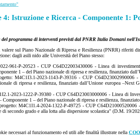
ntamento"
 Istruzione e Ricerca - Componente 1: Pote
ne del programma di interventi previsti dal PNRR Italia Domani nell'Ist
 valere sul Piano Nazionale di Ripresa e Resilienza (PNRR) riferiti dire
ione: dagli asili nido alle Università del Piano stesso:
-961-P-20523 - CUP C64D22003430006 - Linea di investimento 3.2
ponente 1 – del Piano nazionale di ripresa e resilienza, finanziato d
 M4C1I3.1-2023-1143-P-39316 - CUP C64D23002990006 - Linea
ionale di ripresa e resilienza, finanziato dall’Unione europea –Nex
I2.1-2023-1222-P-39380
- CUP C64D23003000006 - Linea di Investime
 4 – Componente 1 – del Piano nazionale di ripresa e resilienza, finan
progetto: M4C1I1.4-2024-1322-P-49725 - CUP C64D21000520006 - Linea
 e di secondo grado e alla lotta alla dispersione scolastica" (D.M. 19/202
kie necessari al funzionamento ed utili alle finalità illustrate nella
COO